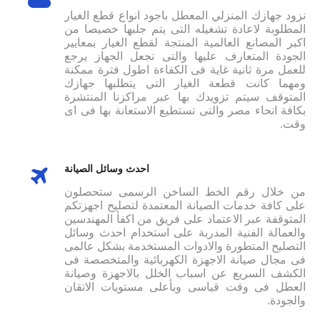
نزود جهازك المنزلي المعطل باجود انواع قطع الغيار
المطلوبة لاعادة تشغيله التى يتم جلبها خصيصا من
اكبر المصانع العالمية المنتجة لقطع الغيار بمعايير
الجودة المتعارف عليها والتى تجعل الجهاز يرجع
للعمل مرة ثانية غاية فى الكفاءة اطول فترة ممكنة
ومهما كانت قطعة الغيار التى يتطلبها جهازك
المتوقف سيتم تزويدك بها عبر مراكزنا المنتشرة
بكافة انحاء مصر والتى تستطيع الاستعانة بها فى اى
وقت.
احدث وسائل الصيانة
من خلال رقم الخط الساخن الرسمى ستحصلون
على كافة خدمات الصيانة المعتمدة لتصليح اجهزتكم
المتوقفة عبر الاعتماد على فريق من اكفأ المهندسين
والعمالة الفنية المدربة على استخدام احدث وسائل
التصليح المتطورة والادوات المستخدمة بشكل عالمى
فى مجال صيانة الاجهزة الكهربائية والمتخصصة فى
الكشف السريع عن اسباب الخلل بالاجهزة وصيانة
العطل فى وقت قياسى وبأعلى مستويات الاتقان
والجودة.