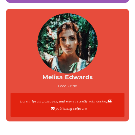
Melisa Edwards
Food Critic
Lorem Ipsum passages, and more recently with desktop
publishing software.