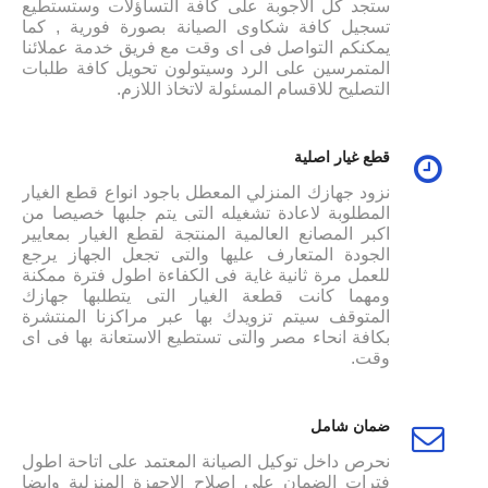
ستجد كل الاجوبة على كافة التساؤلات وستستطيع
تسجيل كافة شكاوى الصيانة بصورة فورية , كما
يمكنكم التواصل فى اى وقت مع فريق خدمة عملائنا
المتمرسين على الرد وسيتولون تحويل كافة طلبات
التصليح للاقسام المسئولة لاتخاذ اللازم.
قطع غيار اصلية
نزود جهازك المنزلي المعطل باجود انواع قطع الغيار
المطلوبة لاعادة تشغيله التى يتم جلبها خصيصا من
اكبر المصانع العالمية المنتجة لقطع الغيار بمعايير
الجودة المتعارف عليها والتى تجعل الجهاز يرجع
للعمل مرة ثانية غاية فى الكفاءة اطول فترة ممكنة
ومهما كانت قطعة الغيار التى يتطلبها جهازك
المتوقف سيتم تزويدك بها عبر مراكزنا المنتشرة
بكافة انحاء مصر والتى تستطيع الاستعانة بها فى اى
وقت.
ضمان شامل
نحرص داخل توكيل الصيانة المعتمد على اتاحة اطول
فترات الضمان على اصلاح الاجهزة المنزلية وايضا